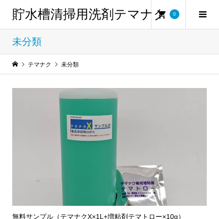
貯水槽清掃用洗剤テマナク
0
未分類
テマナク
未分類
無料サンプル（テマナクX×1L+増粘剤テマトロー×10g）